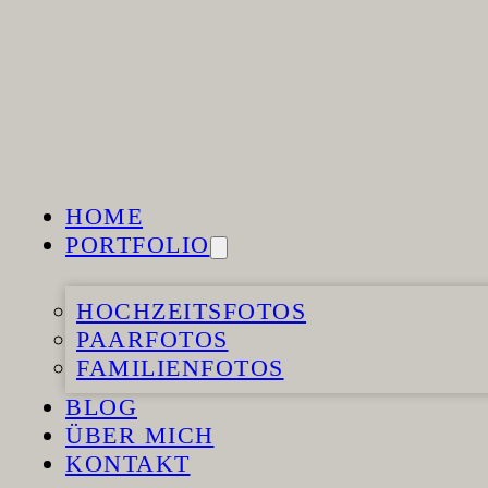
Zum Hauptinhalt springen
Zum Footer springen
HOME
PORTFOLIO
HOCHZEITSFOTOS
PAARFOTOS
HOME
FAMILIENFOTOS
PORTFOLIO
BLOG
ÜBER MICH
HOCHZEITSFOTOS
KONTAKT