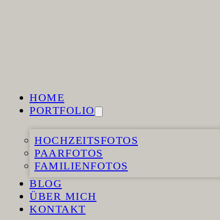
Zum Hauptinhalt springen
Zum Footer springen
HOME
PORTFOLIO
HOCHZEITSFOTOS
PAARFOTOS
HOME
FAMILIENFOTOS
PORTFOLIO
BLOG
ÜBER MICH
HOCHZEITSFOTOS
KONTAKT